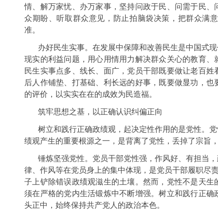
情、解万家忧、办万家事，坚持问政于民、问需于民、
众期盼、听取群众意见，防止拍脑袋决策，把群众满
准。
办好民生实事。在发展中保障和改善民生是中国式现
现实的利益问题，用心用情用力解决群众关心的教育、
民生实事点多、线长、面广，党员干部既要做让老百姓
后人作铺垫、打基础、利长远的好事，既要做显功，也
的评价，以实实在在的成效为民造福。
筑牢思想之基，以正确认识纠偏正向
树立和践行正确政绩观，起决定性作用的是党性。党
绩观产生的重要根源之一，是背离了党性，丢掉了宗旨
锤炼坚强党性。党员干部党性强，作风好、有担当，
律、作风等在党员身上的集中体现，是党员干部履职尽责、
子上铲除错误政绩观滋生的土壤。然而，党性不是天生
须在严格的党内生活锻炼中不断增强。树立和践行正确
头正中，始终保持共产党人的政治本色。