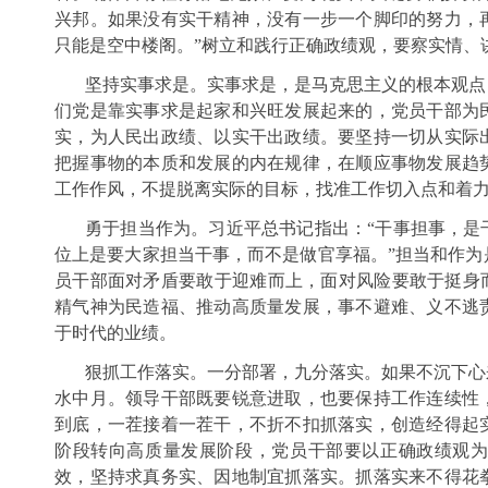
兴邦。如果没有实干精神，没有一步一个脚印的努力，
只能是空中楼阁。”树立和践行正确政绩观，要察实情、
坚持实事求是。实事求是，是马克思主义的根本观点
们党是靠实事求是起家和兴旺发展起来的，党员干部为
实，为人民出政绩、以实干出政绩。要坚持一切从实际
把握事物的本质和发展的内在规律，在顺应事物发展趋
工作作风，不提脱离实际的目标，找准工作切入点和着
勇于担当作为。习近平总书记指出：“干事担事，是
位上是要大家担当干事，而不是做官享福。”担当和作为
员干部面对矛盾要敢于迎难而上，面对风险要敢于挺身而
精气神为民造福、推动高质量发展，事不避难、义不逃
于时代的业绩。
狠抓工作落实。一分部署，九分落实。如果不沉下心
水中月。领导干部既要锐意进取，也要保持工作连续性
到底，一茬接着一茬干，不折不扣抓落实，创造经得起
阶段转向高质量发展阶段，党员干部要以正确政绩观
效，坚持求真务实、因地制宜抓落实。抓落实来不得花