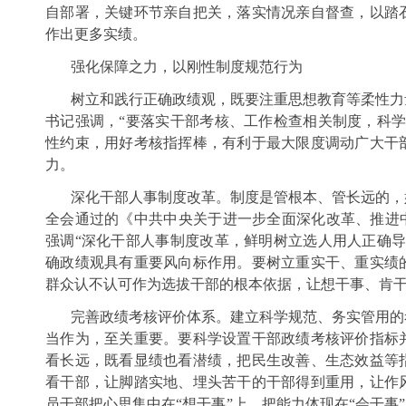
自部署，关键环节亲自把关，落实情况亲自督查，以踏
作出更多实绩。
强化保障之力，以刚性制度规范行为
树立和践行正确政绩观，既要注重思想教育等柔性力
书记强调，“要落实干部考核、工作检查相关制度，科学
性约束，用好考核指挥棒，有利于最大限度调动广大干
力。
深化干部人事制度改革。制度是管根本、管长远的，
全会通过的《中共中央关于进一步全面深化改革、推进中
强调“深化干部人事制度改革，鲜明树立选人用人正确导
确政绩观具有重要风向标作用。要树立重实干、重实绩
群众认不认可作为选拔干部的根本依据，让想干事、肯
完善政绩考核评价体系。建立科学规范、务实管用的
当作为，至关重要。要科学设置干部政绩考核评价指标
看长远，既看显绩也看潜绩，把民生改善、生态效益等
看干部，让脚踏实地、埋头苦干的干部得到重用，让作
员干部把心思集中在“想干事”上，把能力体现在“会干事