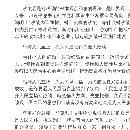
政绩观是对政绩的根本观点和总的看法，是世界观、
以来，习近平总书记站在党和国家事业发展全局高度，
阐明了“政绩为谁而树、树什么样的政绩、靠什么树政绩
作为提供了根本遵循。新时代新征程上，必须牢牢把握“
以正确政绩观引领干事创业，以过硬实绩书写强国建设
坚持人民至上，把为民造福作为最大政绩
为什么人的问题，是政绩观的首要问题。政绩为谁
出，“党性说到底就是立场问题”。党性和人民性从来都
践行以人民为中心的发展思想，把为民造福作为最大政
站稳人民立场。为人民谋幸福、为民族谋复兴是我们
成效，最终要看人民是否真正得到了实惠，人民生活是
开人民立场谈政绩，就会偏离方向、失去根基。党员干
绩观，看自己的思想和行动有没有背离全心全意为人民
尊重群众意愿。马克思主义唯物史观强调人民群众是
是人民公仆。执政为民，就要有为民的态度，虚心向群
群众监督。领导干部要坚持从群众中来、到群众中去