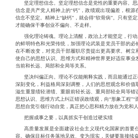
坚定理想信念。坚定理想信念是党性的重要内容。思
信念是共产党人精神上的“钙”，政绩观出现偏差，根源
信念不坚定。精神上“缺钙”，就会得“软骨病”。只有坚
才能确保干事创业不偏向、不走样。
强化理论铸魂。理论上清醒，政治上才能坚定，行动
的鲜明特色和光荣传统，加强理论武装是党员干部的必
在不断改变，对党员干部履职尽责提出更高要求。树立
使自己的思想认识、思维方式和精神世界更好适应事业
当前和长远、局部和全局等关系。
坚决纠偏正向。理论不仅能阐释实践，而且能通过正
深刻变化，利益格局深刻调整，人们的思想观念和价值
滋生重显绩轻潜绩、重眼前轻长远、重局部轻全局等错
思想认识、思维方式上纠正错误政绩观，向“形象工程”“
思想自觉引领行动自觉，真正把心思和精力放在为党和
把握成事之要，以真抓实干创造过硬实绩
高质量发展是全面建设社会主义现代化国家的首要
容。确保目标任务落地见效、变为现实，关键要靠接续奋