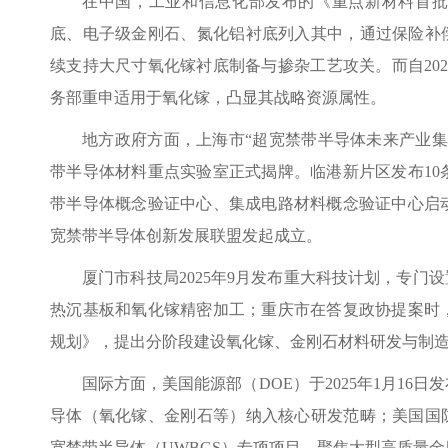
在中国，工业和信息化部发布的《重点新材料首批
底、电子级金刚石、氮化铝衬底列入其中，通过保险补偿
续支持大尺寸氧化镓衬底制备与掺杂工艺攻关。而自202
务部重申适用于氧化镓，凸显其战略资源属性。
地方政府方面，上海市“超宽禁带半导体未来产业
带半导体材料重点实验室正式揭牌。临港新片区发布10
带半导体概念验证中心、集成电路材料概念验证中心启
宽禁带半导体创新发展联盟发起成立。
厦门市科技局2025年9月发布重大科技计划，专门
热沉基板和氧化镓精密加工；重庆市在答复政协提案时
规划》，提出分阶段建设氧化镓、金刚石材料研发与制
国际方面，美国能源部（DOE）于2025年1月1
导体（氧化镓、金刚石等）纳入核心研发范畴；美国国防高
宽禁带半导体（UWBGS）专项项目，聚焦大型高质量金刚