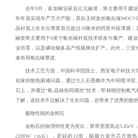
去年9月，富加镓业获近亿元融资，将主要用于建设
年年底实现年产万片产能，其自主研发的氧化镓MOCV
晶衬底上生长出厚度首次超过10微米的同质外延薄膜；
融资将主要用于6英寸氧化镓衬底技术研发与量产、建设
业培育，以及磷化铟多晶产线规模化扩产。此外，三安
速布局氧化镓赛道。
技术工艺方面，中国科学院院士、西安电子科技大
化镓的散热困难问题，通过引入石墨烯作为中间缓冲层
石上，并通过“氧-晶格协同调控”技术，即精细控制氧
了解，该技术不仅解决了生长问题，还带来了优秀的散
极致性能的金刚石
金刚石的物理特性更为突出，禁带宽度高达5.45e
2200W/（m∙K），是硅的13倍，能极大提升芯