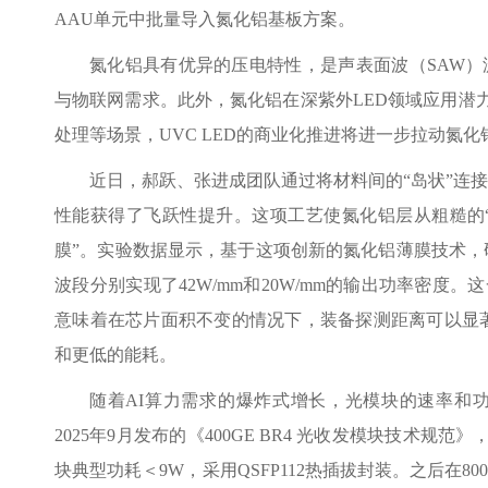
AAU单元中批量导入氮化铝基板方案。
氮化铝具有优异的压电特性，是声表面波（SAW）
与物联网需求。此外，氮化铝在深紫外LED领域应用潜力
处理等场景，UVC LED的商业化推进将进一步拉动氮化
近日，郝跃、张进成团队通过将材料间的“岛状”连
性能获得了飞跃性提升。这项工艺使氮化铝层从粗糙的“
膜”。实验数据显示，基于这项创新的氮化铝薄膜技术，
波段分别实现了42W/mm和20W/mm的输出功率密度。
意味着在芯片面积不变的情况下，装备探测距离可以显
和更低的能耗。
随着AI算力需求的爆炸式增长，光模块的速率和
2025年9月发布的《400GE BR4 光收发模块技术规范
块典型功耗＜9W，采用QSFP112热插拔封装。之后在