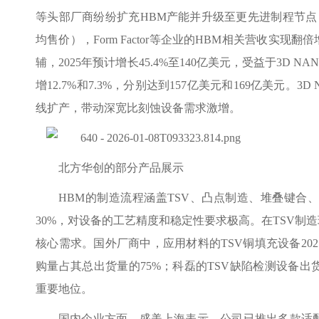
等头部厂商纷纷扩充HBM产能并升级至更先进制程节点，
均售价），Form Factor等企业的HBM相关营收实
辅，2025年预计增长45.4%至140亿美元，受益于3D N
增12.7%和7.3%，分别达到157亿美元和169亿美元。
线扩产，带动深宽比刻蚀设备需求激增。
北方华创的部分产品展示
HBM的制造流程涵盖TSV、凸点制造、堆叠键合
30%，对设备的工艺精度和稳定性要求极高。在TSV制
核心需求。国外厂商中，应用材料的TSV铜填充设备202
购量占其总出货量的75%；科磊的TSV缺陷检测设备出
重要地位。
国内企业方面，盛美上海表示，公司已推出多款适配HB