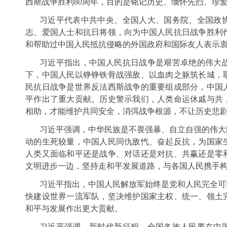
西斯战争胜利80周年，目的是铭记历史、缅怀先烈、珍
习近平代表中共中央、全国人大、国务院、全国政
志、爱国人士和抗日将领，向为中国人民抗日战争胜利
和帮助过中国人民抵抗侵略的外国政府和国际友人表示
习近平指出，中国人民抗日战争是艰苦卓绝的伟大
下，中国人民以铮铮铁骨战强敌、以血肉之躯筑长城，
民抗日战争是世界反法西斯战争的重要组成部分，中国
平作出了重大贡献。历史警示我们，人类命运休戚与共
相助，才能维护共同安全，消弭战争根源，不让历史悲
习近平强调，中华民族是不畏强暴、自立自强的伟大
动的生死较量，中国人民同仇敌忾、奋起反抗，为国家
人类又面临和平还是战争、对话还是对抗、共赢还是零
文明进步一边，坚持走和平发展道路，与各国人民携手
习近平指出，中国人民解放军始终是党和人民完全可
快建设世界一流军队，坚决维护国家主权、统一、领土
和平与发展作出更大贡献。
习近平强调，新时代新征程，全国各族人民要在中