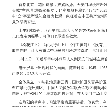
首都北京，花团锦簇，旌旗飘扬。天安门城楼庄严雄
长城”主题景观巍然矗立，14座烽燧托举起“1945”“2
中“众”字造型观礼台蔚为壮观，象征着在中国共产党领
复兴昂扬奋进。
上午8时35分，习近平同出席大会的外方代表团团
志代表亲切握手，向他们表示崇高敬意。
《松花江上》《在太行山上》《保卫黄河》《没有共
歌曲连唱，让大家重温中华民族那段艰苦卓绝、气壮山
8时55分，习近平等中外领导人来到天安门城楼主席
电子屏幕上出现钟摆的画面。随着钟摆，1945、1955
声响起，纪念大会开始。
全体肃立，80响礼炮震彻云霄，国旗护卫队官兵护
至广场北侧升旗区。中国人民解放军联合军乐团奏响雄
国歌，鲜艳夺目的五星红旗冉冉升起，在天安门广场上
在热烈的掌声中，习近平发表重要讲话。他表示，今