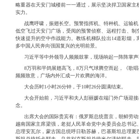
略重器在天安门城楼前一一通过，展示坚决捍卫国家主
实力。
战鹰呼啸，振翅长空。预警指挥机、特种机、运输机
低空飞过天安门广场，受阅的预警侦察、远程打击、制
快速提升的空中作战能力。教练机梯队拉出14道彩烟，寓
多中国人民奔向强国复兴的光明前景。
习近平等中外领导人频频鼓掌，现场响起一阵阵掌声
8万羽和平鸽展翅高飞，8万只气球腾空而起，《歌
频频致意，广场内外汇成一片欢腾的海洋。
大会历时1小时26分钟，于10时26分圆满结束。
大会开始前，习近平和夫人彭丽媛在端门外广场迎接
念。
出席大会的国际贵宾有：俄罗斯总统普京，朝鲜劳动
越南国家主席梁强，老挝人民革命党中央委员会总书记
总理安瓦尔，蒙古国总统呼日勒苏赫，巴基斯坦总理夏
斯坦总统托卡耶夫，乌兹别克斯坦总统米尔济约耶夫，