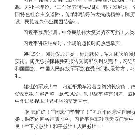
想、邓小平理论、“三个代表”重要思想、科学发展观，
国特色社会主义道路，传承和弘扬伟大抗战精神，踔
设、民族复兴伟业而团结奋斗。
习近平最后强调，中华民族伟大复兴势不可挡！人类
习近平讲话结束时，全场响起长时间热烈掌声。
9时15分，阅兵仪式开始，标兵就位，军乐团吹响
安街。阅兵总指挥韩胜延报告受阅部队列队完毕，习近
和国国旗、中国人民解放军军旗在受阅部队最前方，
礼。
雄壮的军乐声中，习近平乘车沿着宽阔的长安街，依次
受阅部队军容严整、意气风发，铁甲战车整齐列阵、威
中华民族捍卫世界和平的坚定宣示。
“同志们好！”“同志们辛苦了！”习近平的亲切问候
扬，响亮的回答声震长空。习近平乘车驶回天安门途中
良！”“正义必胜！和平必胜！人民必胜！”