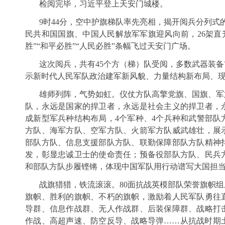
检阅完毕，习近平登上天安门城楼。
9时44分，空中护旗梯队率先亮相，揭开阅兵分列式
民共和国国旗、中国人民解放军军旗迎风向前，26架直升
胜”“和平必胜”“人民必胜”条幅飞过天安门广场。
这次阅兵，共有45个方（梯）队受阅，多数武器装
示新时代人民军队政治建军新风貌、力量结构新布局、
雄师列阵，气势如虹。仪仗方队高擎党旗、国旗、军
队，永远是国家的捍卫者，永远是社会主义的捍卫者，
成新型军兵种结构布局，4个军种、4个兵种和武警部队
方队、海军方队、空军方队、火箭军方队威武雄壮，展
部队方队、信息支援部队方队、联勤保障部队方队精神
发，彰显忠诚卫士的使命责任；预备役部队方队、民兵
和部队方队步履铿锵，体现中国军队用行动谱写大国担
战旗猎猎，铁流滚滚。80面抗战英模部队荣誉旗帜
旗帜、胜利的旗帜、不朽的旗帜，激励着人民军队勇往
导群、信息作战群、无人作战群、后装保障群、战略打
作战、高超声速、防空反导、战略导弹……从抗战时期