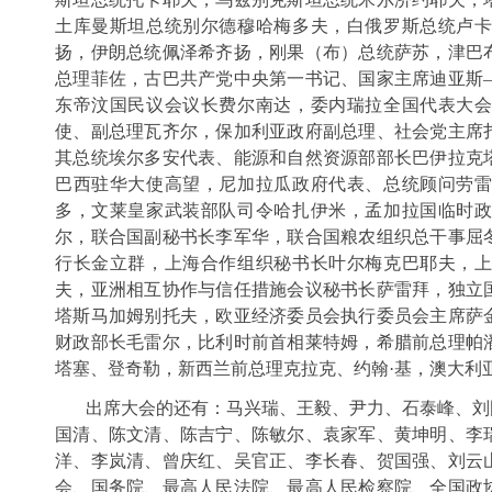
土库曼斯坦总统别尔德穆哈梅多夫，白俄罗斯总统卢
扬，伊朗总统佩泽希齐扬，刚果（布）总统萨苏，津巴
总理菲佐，古巴共产党中央第一书记、国家主席迪亚斯
东帝汶国民议会议长费尔南达，委内瑞拉全国代表大
使、副总理瓦齐尔，保加利亚政府副总理、社会党主席
其总统埃尔多安代表、能源和自然资源部部长巴伊拉克
巴西驻华大使高望，尼加拉瓜政府代表、总统顾问劳
多，文莱皇家武装部队司令哈扎伊米，孟加拉国临时
尔，联合国副秘书长李军华，联合国粮农组织总干事屈
行长金立群，上海合作组织秘书长叶尔梅克巴耶夫，
夫，亚洲相互协作与信任措施会议秘书长萨雷拜，独立
塔斯马加姆别托夫，欧亚经济委员会执行委员会主席萨
财政部长毛雷尔，比利时前首相莱特姆，希腊前总理帕
塔塞、登奇勒，新西兰前总理克拉克、约翰·基，澳大利
出席大会的还有：马兴瑞、王毅、尹力、石泰峰、刘
国清、陈文清、陈吉宁、陈敏尔、袁家军、黄坤明、李
洋、李岚清、曾庆红、吴官正、李长春、贺国强、刘云
会、国务院、最高人民法院、最高人民检察院、全国政