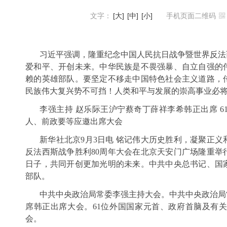
文字：
[大]
[中]
[小]
手机页面二维码
习近平强调，隆重纪念中国人民抗日战争暨世界反法
爱和平、开创未来。中华民族是不畏强暴、自立自强的
赖的英雄部队。要坚定不移走中国特色社会主义道路，
民族伟大复兴势不可挡！人类和平与发展的崇高事业必
李强主持 赵乐际王沪宁蔡奇丁薛祥李希韩正出席 
人、前政要等应邀出席大会
新华社北京9月3日电 铭记伟大历史胜利，凝聚正义
反法西斯战争胜利80周年大会在北京天安门广场隆重举
日子，共同开创更加光明的未来。中共中央总书记、国
部队。
中共中央政治局常委李强主持大会。中共中央政治局
席韩正出席大会。61位外国国家元首、政府首脑及有
会。