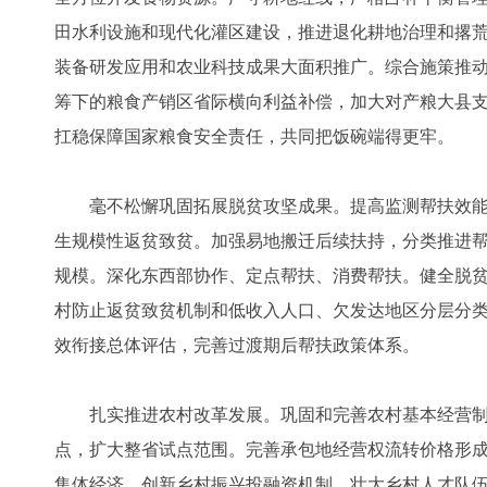
田水利设施和现代化灌区建设，推进退化耕地治理和撂
装备研发应用和农业科技成果大面积推广。综合施策推
筹下的粮食产销区省际横向利益补偿，加大对产粮大县
扛稳保障国家粮食安全责任，共同把饭碗端得更牢。
毫不松懈巩固拓展脱贫攻坚成果。提高监测帮扶效能，
生规模性返贫致贫。加强易地搬迁后续扶持，分类推进
规模。深化东西部协作、定点帮扶、消费帮扶。健全脱
村防止返贫致贫机制和低收入人口、欠发达地区分层分
效衔接总体评估，完善过渡期后帮扶政策体系。
扎实推进农村改革发展。巩固和完善农村基本经营制度
点，扩大整省试点范围。完善承包地经营权流转价格形
集体经济。创新乡村振兴投融资机制。壮大乡村人才队