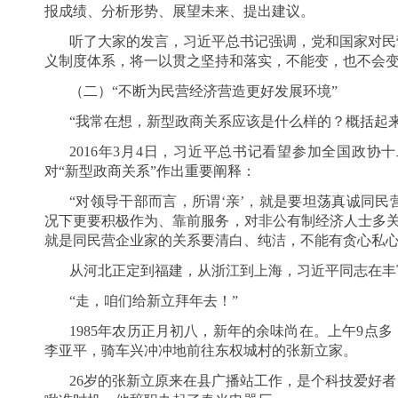
报成绩、分析形势、展望未来、提出建议。
听了大家的发言，习近平总书记强调，党和国家对民
义制度体系，将一以贯之坚持和落实，不能变，也不会
（二）“不断为民营经济营造更好发展环境”
“我常在想，新型政商关系应该是什么样的？概括起来说
2016年3月4日，习近平总书记看望参加全国政
对“新型政商关系”作出重要阐释：
“对领导干部而言，所谓‘亲’，就是要坦荡真诚同
况下更要积极作为、靠前服务，对非公有制经济人士多关
就是同民营企业家的关系要清白、纯洁，不能有贪心私心
从河北正定到福建，从浙江到上海，习近平同志在丰
“走，咱们给新立拜年去！”
1985年农历正月初八，新年的余味尚在。上午9点
李亚平，骑车兴冲冲地前往东权城村的张新立家。
26岁的张新立原来在县广播站工作，是个科技爱好