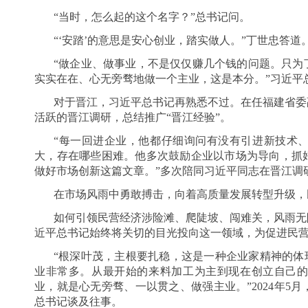
“当时，怎么起的这个名字？”总书记问。
“‘安踏’的意思是安心创业，踏实做人。”丁世忠答道
“做企业、做事业，不是仅仅赚几个钱的问题。只为
实实在在、心无旁骛地做一个主业，这是本分。”习近平
对于晋江，习近平总书记再熟悉不过。在任福建省委
活跃的晋江调研，总结推广“晋江经验”。
“每一回进企业，他都仔细询问有没有引进新技术
大，存在哪些困难。他多次鼓励企业以市场为导向，抓
做好市场创新这篇文章。”多次陪同习近平同志在晋江调
在市场风雨中勇敢搏击，向着高质量发展转型升级，
如何引领民营经济涉险滩、爬陡坡、闯难关，风雨无
近平总书记始终将关切的目光投向这一领域，为促进民
“根深叶茂，主根要扎稳，这是一种企业家精神的体
业非常多。从最开始的来料加工为主到现在创立自己
业，就是心无旁骛、一以贯之、做强主业。”2024年5
总书记谈及往事。